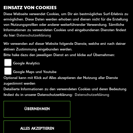
E-Mail:
info@zweirad-lorenz.de
EINSATZ VON COOKIES
Diese Webseite verwendet Cookies, um Dir ein bestmögliches Surf-Erlebnis zu
ermöglichen. Diese Daten werden erhoben und dienen nicht für die Erstellung
ÖFFNUNGSZEITEN
von Nutzungsprofilen oder anderer weiterführender Verwendung. Sämtliche
Informationen zu verwendeten Cookies und eingebundenen Diensten findest
du hier:
Datenschutzerklärung
Montag:
geschlossen
Wir verwenden auf dieser Website folgende Dienste, welche erst nach deiner
Dienstag:
09:30 - 12:30 und 14:00 - 18:00
aktiven Zustimmung eingebunden werden.
Mittwoch:
09:30 - 12:30 und 14:00 - 18:00
Bitte hake dazu den jeweiligen Dienst an und klicke auf Übernehmen:
Google Analytics
Donnerstag:
09:30 - 12:30 und 14:00 - 18:00
Google Maps und Youtube
Freitag:
09:30 - 12:30 und 14:00 - 18:00
Optional kann mit Klick auf Alles akzeptieren der Nutzung aller Dienste
Samstag:
geschlossen
zugestimmt werden
Detailierte Informationen zu den verwendeten Cookies und deren Bedeutung
Sonntag:
geschlossen
findest du in unserer Datenschutzerklärung:
Datenschutzerklärung
Sommeröffnungszeiten
ÜBERNEHMEN
WEITERE LINKS
ALLES AKZEPTIEREN