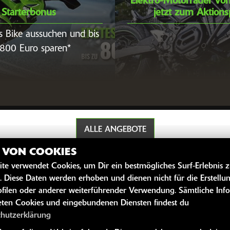
Elektro-Motorräder vo
Starterbonus
jetzt zum Aktions
s Bike aussuchen und bis
800 Euro sparen*
ALLE ANGEBOTE
Z VON COOKIES
ite verwendet Cookies, um Dir ein bestmögliches Surf-Erlebnis 
. Diese Daten werden erhoben und dienen nicht für die Erstellu
SZEITEN
WEITERE 
filen oder anderer weiterführender Verwendung. Sämtliche Inf
ten Cookies und eingebundenen Diensten findest du
Kawasaki News
geschlossen
chutzerklärung
Kawasaki Hand