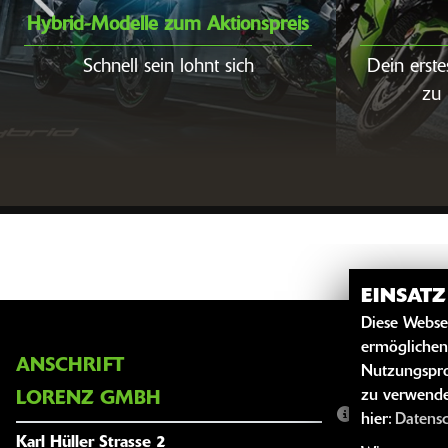
Hybrid-Modelle zum Aktionspreis
Schnell sein lohnt sich
Dein erste
zu 
EINSAT
Diese Webse
ermöglichen
ANSCHRIFT
ÖFFNUNG
Nutzungspro
zu verwende
LORENZ GMBH
Montag:
hier:
Datens
Karl Hüller Strasse 2